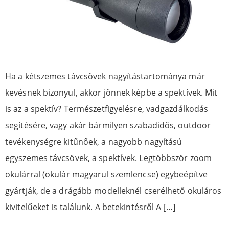
Ha a kétszemes távcsövek nagyítástartománya már
kevésnek bizonyul, akkor jönnek képbe a spektívek. Mit
is az a spektív? Természetfigyelésre, vadgazdálkodás
segítésére, vagy akár bármilyen szabadidős, outdoor
tevékenységre kitűnőek, a nagyobb nagyítású
egyszemes távcsövek, a spektívek. Legtöbbször zoom
okulárral (okulár magyarul szemlencse) egybeépítve
gyártják, de a drágább modelleknél cserélhető okuláros
kivitelűeket is találunk. A betekintésről A […]