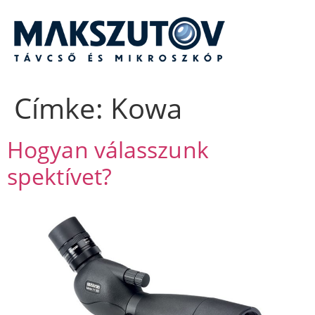
Ugrás
a
tartalomhoz
Címke:
Kowa
Hogyan válasszunk
spektívet?