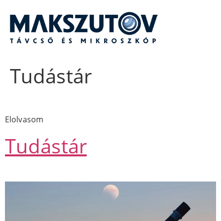
Ugrás
a
tartalomhoz
Tudástár
Elolvasom
Tudástár