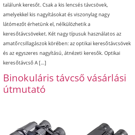
találunk keresőt. Csak a kis lencsés távcsövek,
amelyekkel kis nagyításokat és viszonylag nagy
látómezőt érhetünk el, nélkülözhetik a
keresőtávcsöveket. Két nagy típusuk használatos az
amatőrcsillagászok körében: az optikai keresőtávcsövek
és az egyszeres nagyítású, átnézeti keresők. Optikai
keresőtávcső A […]
Binokuláris távcső vásárlási
útmutató