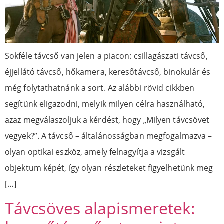
Sokféle távcső van jelen a piacon: csillagászati távcső,
éjjellátó távcső, hőkamera, keresőtávcső, binokulár és
még folytathatnánk a sort. Az alábbi rövid cikkben
segítünk eligazodni, melyik milyen célra használható,
azaz megválaszoljuk a kérdést, hogy „Milyen távcsövet
vegyek?”. A távcső – általánosságban megfogalmazva –
olyan optikai eszköz, amely felnagyítja a vizsgált
objektum képét, így olyan részleteket figyelhetünk meg
[…]
Távcsöves alapismeretek: