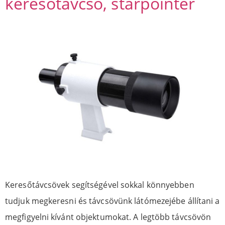
keresőtávcső, starpointer
Keresőtávcsövek segítségével sokkal könnyebben
tudjuk megkeresni és távcsövünk látómezejébe állítani a
megfigyelni kívánt objektumokat. A legtöbb távcsövön