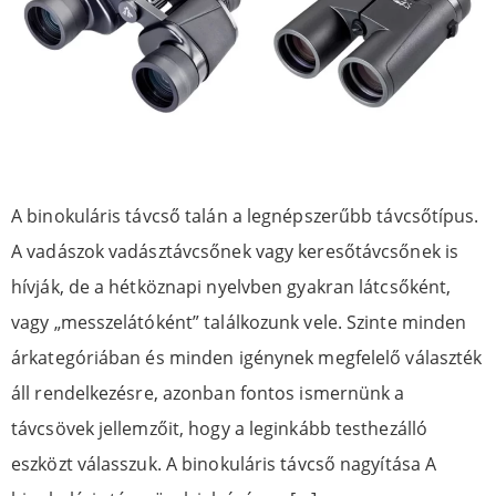
A binokuláris távcső talán a legnépszerűbb távcsőtípus.
A vadászok vadásztávcsőnek vagy keresőtávcsőnek is
hívják, de a hétköznapi nyelvben gyakran látcsőként,
vagy „messzelátóként” találkozunk vele. Szinte minden
árkategóriában és minden igénynek megfelelő választék
áll rendelkezésre, azonban fontos ismernünk a
távcsövek jellemzőit, hogy a leginkább testhezálló
eszközt válasszuk. A binokuláris távcső nagyítása A