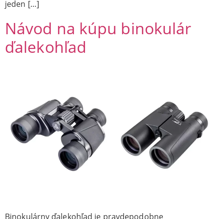
jeden […]
Návod na kúpu binokulár
ďalekohľad
Binokulárny ďalekohľad je pravdepodobne