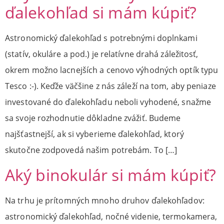
ďalekohľad si mám kúpiť?
Astronomický ďalekohľad s potrebnými doplnkami
(statív, okuláre a pod.) je relatívne drahá záležitosť,
okrem možno lacnejších a cenovo výhodných optík typu
Tesco :-). Keďže väčšine z nás záleží na tom, aby peniaze
investované do ďalekohľadu neboli vyhodené, snažme
sa svoje rozhodnutie dôkladne zvážiť. Budeme
najšťastnejší, ak si vyberieme ďalekohľad, ktorý
skutočne zodpovedá našim potrebám. To […]
Aký binokulár si mám kúpiť?
Na trhu je prítomných mnoho druhov ďalekohľadov:
astronomický ďalekohľad, nočné videnie, termokamera,