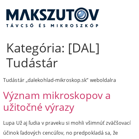
Ugrás
a
tartalomhoz
Kategória:
[DAL]
Tudástár
Tudástár „dalekohlad-mikroskop.sk” weboldalra
Význam mikroskopov a
užitočné výrazy
Lupa Už aj ľudia v praveku si mohli všimnúť zväčšovací
účinok ľadových cencúľov, no predpokladá sa, že