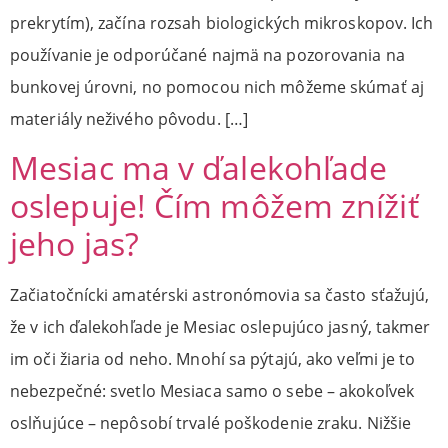
prekrytím), začína rozsah biologických mikroskopov. Ich
používanie je odporúčané najmä na pozorovania na
bunkovej úrovni, no pomocou nich môžeme skúmať aj
materiály neživého pôvodu. […]
Mesiac ma v ďalekohľade
oslepuje! Čím môžem znížiť
jeho jas?
Začiatočnícki amatérski astronómovia sa často sťažujú,
že v ich ďalekohľade je Mesiac oslepujúco jasný, takmer
im oči žiaria od neho. Mnohí sa pýtajú, ako veľmi je to
nebezpečné: svetlo Mesiaca samo o sebe – akokoľvek
oslňujúce – nepôsobí trvalé poškodenie zraku. Nižšie